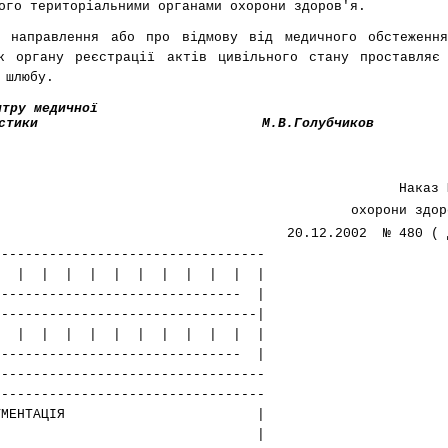
ого територіальними органами охорони здоров'я.
 направлення або про відмову від медичного обстеженн
к органу реєстрації актів цивільного стану проставляє
 шлюбу.
нтру медичної
стики
М.В.Голубчиков
Наказ 
охорони здор
20.12.2002 № 480
( 
----------------------------------
 | | | | | | | | | | | |
---------------------------- |
---------------------------------|
ду | | | | | | | | | | | |
----------------------------- |
----------------------------------
----------------------------------
НА ДОКУМЕНТАЦІЯ |
| |