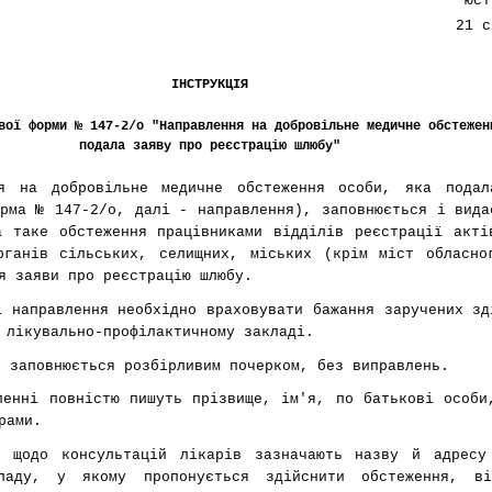
юст
21 с
ІНСТРУКЦІЯ
вої форми № 147-2/о "Направлення на добровільне медичне обстежен
подала заяву про реєстрацію шлюбу"
ня на добровільне медичне обстеження особи, яка пода
орма № 147-2/о, далі - направлення), заповнюється і вида
а таке обстеження працівниками відділів реєстрації акті
рганів сільських, селищних, міських (крім міст обласно
я заяви про реєстрацію шлюбу.
і направлення необхідно враховувати бажання заручених зд
 лікувально-профілактичному закладі.
я заповнюється розбірливим почерком, без виправлень.
ленні повністю пишуть прізвище, ім'я, по батькові особи
рами.
 щодо консультацій лікарів зазначають назву й адресу
кладу, у якому пропонується здійснити обстеження, ві