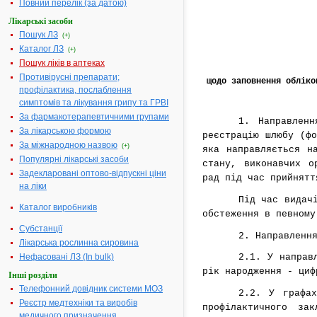
Повний перелік (за датою)
Лікарські засоби
Пошук ЛЗ
(+)
Каталог ЛЗ
(+)
Пошук ліків в аптеках
Противірусні препарати;
щодо заповнення обліко
профілактика, послаблення
симптомів та лікування грипу та ГРВІ
За фармакотерапевтичними групами
1. Направлен
За лікарською формою
реєстрацію шлюбу (ф
За міжнародною назвою
(+)
яка направляється н
Популярні лікарські засоби
стану, виконавчих о
Задекларовані оптово-відпускні ціни
рад під час прийнятт
на ліки
Під час видач
Каталог виробників
обстеження в певному
Субстанції
2. Направленн
Лікарська рослинна сировина
Нефасовані ЛЗ (In bulk)
2.1. У направ
рік народження - циф
Інші розділи
Телефонний довідник системи МОЗ
2.2. У графах
Реєстр медтехніки та виробів
профілактичного за
медичного призначення