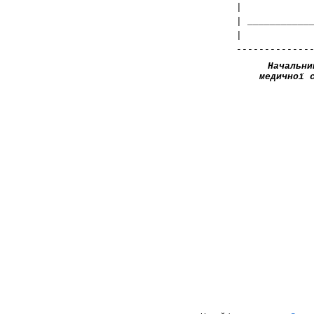
| ___________
-------------
Начальни
медичної 