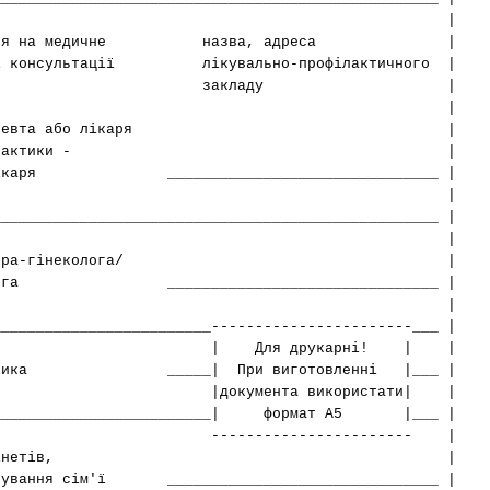
| |
ляється на медичне назва, адреса |
я і консультації лікувально-профілактичного |
карів: закладу |
| |
ря-терапевта або лікаря |
альної практики - |
о лікаря _______________________________ |
| |
___________________________________________________ |
| |
ря-акушера-гінеколога/ |
ролога _______________________________ |
| |
_________________________-----------------------___ |
Для друкарні! | |
енетика _____| При виготовленні |___ |
кумента використати| |
___________________________| формат А5 |___ |
-------------------- |
карів кабінетів, |
анування сім'ї _______________________________ |