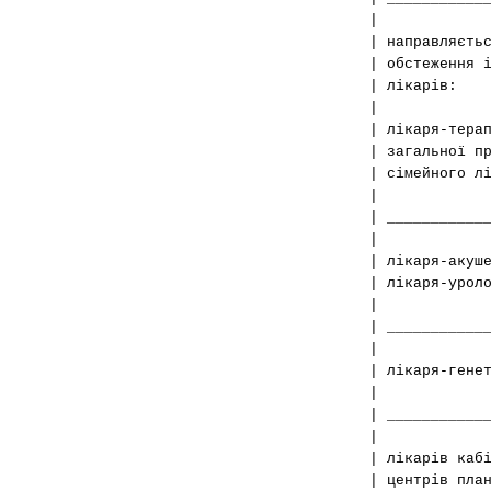
| направ
| обстеженн
| лі
| ліка
| заг
| сімейног
| ___________
| ліка
| лікаря-у
| ___________
| | 
| лікаря-г
| |до
| _________
| ---
| лі
| центрів пл