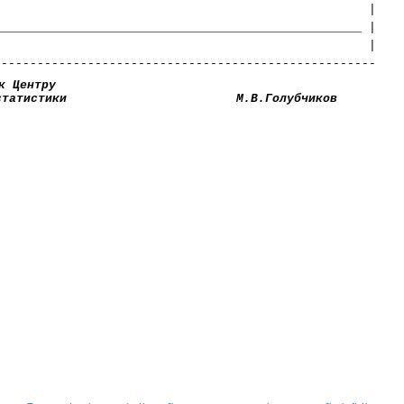
| |
___________________________________________________ |
| |
-----------------------------------------------------
к Центру
статистики
М.В.Голубчиков