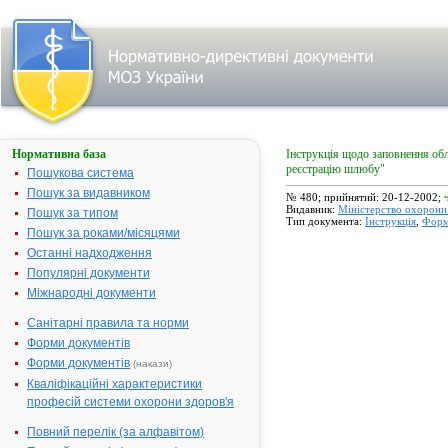
Нормативна база
Інструкція щодо заповнення обл
реєстрацію шлюбу"
Пошукова система
Пошук за видавником
№ 480; прийнятий: 20-12-2002;
Видавник:
Міністерство охорони 
Пошук за типом
Тип документа:
Інструкція
,
Фор
Пошук за роками/місяцями
Останні надходження
Популярні документи
Міжнародні документи
Санітарні правила та норми
Форми документів
Форми документів
(накази)
Кваліфікаційні характеристики
професій системи охорони здоров'я
Повний перелік (за алфавітом)