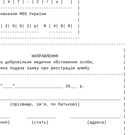
1 | 4 | 7 | - | 2 | / | о | | |
------------------------- |
ена наказом МОЗ України |
| |
2| 2| 0| 0| 2| р| N | 4| 8| 0| |
------------------ ---------- |
----------------------------------
-----------------------------------------------------
| |
АПРАВЛЕННЯ |
овільне медичне обстеження особи, |
дала заяву про реєстрацію шлюбу |
----------------------------------------------------|
| |
ачі "____"____________________ 20___ р. |
| |
___________________________________________________ |
звище, ім'я, по батькові) |
| |
_______ ____________ _____________________ |
народження) (стать) (адреса) |
| |
___________________________________________________ |