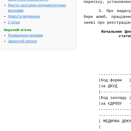
переліку, установлен
Реєстр санітарно-епідеміологічних
висновків
3. Про видачу
Новости медицины
бере шлюб, працівни
Статьи
заяві про реєстрацію
Зворотній зв'язок
Начальник Це
Розміщення реклами
стати
Зворотній зв'язок
-------------
|Код форми
|за ДКУД ---
|------------
|Код закла
|за ЄДРПОУ --
-------------
-------------
| МЕДИЧ