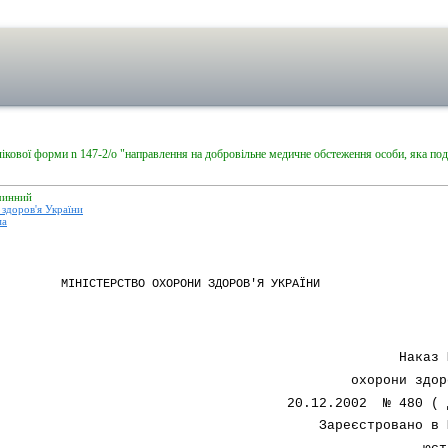
ікової форми n 147-2/о "направлення на добровільне медичне обстеження особи, яка под
чинний
здоров'я України
ма
МІНІСТЕРСТВО ОХОРОНИ ЗДОРОВ'Я УКРАЇНИ
Наказ 
охорони здор
20.12.2002 № 480
( 
Зареєстровано в 