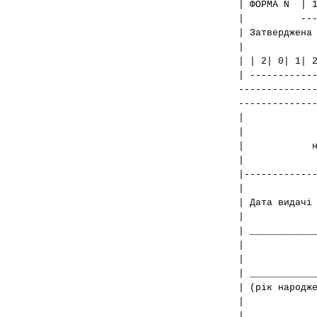
| ФОРМА N | 
| --------
| Затвердж
| | 2| 0| 1| 
| ----------
-------------
-------------
| Н
| на добр
| яка по
|------------
| Дата вид
| ___________
| (прі
| _________
| (рік 
| ___________