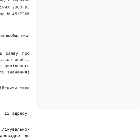
иції України
ічня 2003 р.
за № 45/7366
ня особи, яка
ла заяву про
ється особі,
в цивільного
го значення)
ійснити таке
, її адресу,
 лікувально-
дповідно до