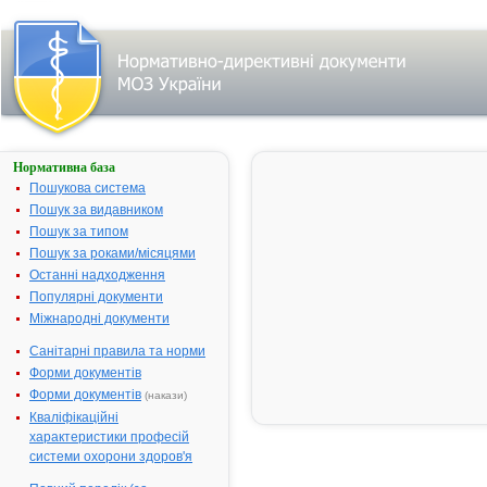
Нормативна база
МУЛЬТИ-
ТАБС®
Пошукова система
СІМ'Я
Пошук за видавником
Пошук за типом
Назва:
МУЛЬТИ-ТА
Пошук за роками/місяцями
СІМ'Я
Останні надходження
Міжнародна
Comb drug
Популярні документи
непатентована назва:
Міжнародні документи
Виробник:
"Ferrosan A/S
Данія
Санітарні правила та норми
Лікарська форма:
Таблетки
Форми документів
Форми документів
(накази)
Форма випуску:
Таблетки № 
№ 80
Кваліфікаційні
характеристики професій
Діючі речовини:
1 таблетка
системи охорони здоров'я
містить: віта
А - 800.0 мкг