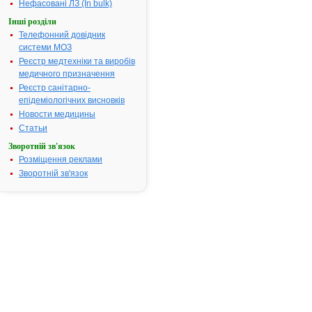
Нефасовані ЛЗ (In bulk)
Допоміжні речовини:
Целюлоза
Інші розділи
мікрокристал
Телефонний довідник
крохмаль
системи МОЗ
кукурудзяни
Реєстр медтехніки та виробів
кальцію
медичного призначення
гідрогенфос
Реєстр санітарно-
гіпромелоза
епідеміологічних висновків
гліцерол, ма
Новости медицины
стеарат, нат
кроскармело
Статьи
желатин, ти
Зворотній зв'язок
діоксид, кре
Розміщення реклами
діоксид, таль
Зворотній зв'язок
вода очищен
заліза оксид
жовтий, кис
стеаринова,
кислота
аскорбінова
Фармакотерапевтична
Полівітамінн
група:
препарати
Показання:
Попереджен
лікування
дефіциту