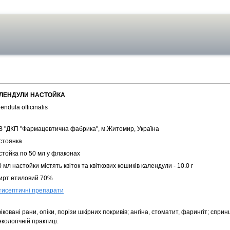
ЛЕНДУЛИ НАСТОЙКА
endula officinalis
В "ДКП "Фармацевтична фабрика", м.Житомир, Україна
стоянка
стойка по 50 мл у флаконах
 мл настойки містять квіток та квіткових кошиків календули - 10.0 г
ирт етиловий 70%
тисептичні препарати
іковані рани, опіки, порізи шкірних покривів; ангіна, стоматит, фарингіт; спри
екологічній практиці.