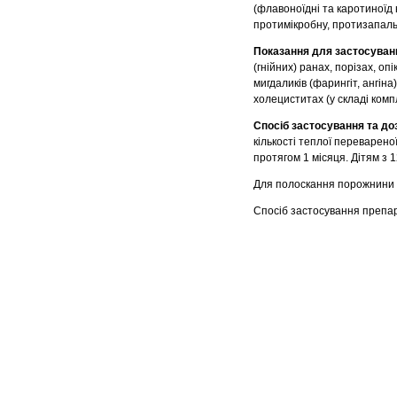
(флавоноїдні та каротиноїд н
протимікробну, протизапальн
Показання для застосуван
(гнійних) ранах, порізах, оп
мигдаликів (фарингіт, ангіна
холециститах (у складі компл
Спосіб застосування та до
кількості теплої переварено
протягом 1 місяця. Дітям з 1
Для полоскання порожнини р
Спосіб застосування препара