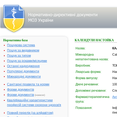
Нормативна база
КАЛЕНДУЛИ НАСТОЙКА
Пошукова система
Назва:
КА
Пошук за видавником
Міжнародна
Cal
Пошук за типом
непатентована назва:
Пошук за роками/місяцями
Виробник:
ТО
Останні надходження
Популярні документи
Лікарська форма:
На
Міжнародні документи
Форма випуску:
На
Санітарні правила та норми
Діючі речовини:
100
Форми документів
Допоміжні речовини:
Сп
Форми документів
(накази)
Фармакотерапевтична
Ан
Кваліфікаційні характеристики
група:
професій системи охорони здоров'я
Показання:
Інф
гін
Повний перелік (за алфавітом)