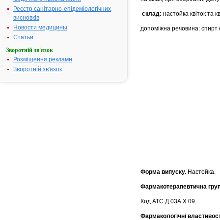
Реєстр санітарно-епідеміологічних
склад:
настойка квіток та к
висновків
Новости медицины
допоміжна речовина: спирт
Статьи
Зворотній зв'язок
Розміщення реклами
Зворотній зв'язок
Форма випуску.
Настойка.
Фармакотерапевтична гру
Код АТС Д 03А Х 09.
Фармакологічні властивост