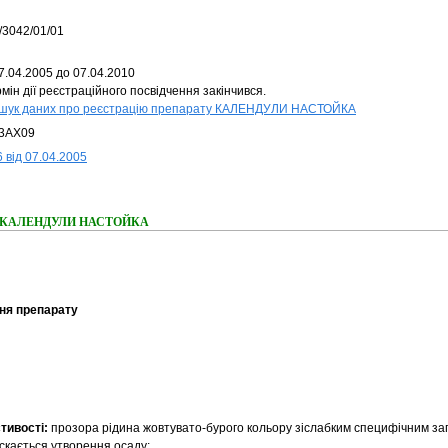
/3042/01/01
7.04.2005 до 07.04.2010
мін дії реєстраційного посвідчення закінчився.
шук даних про реєстрацію препарату КАЛЕНДУЛИ НАСТОЙКА
3AX09
 від 07.04.2005
ання КАЛЕНДУЛИ НАСТОЙКА
ня препарату
тивості:
прозора рідина жовтувато-бурого кольору зіслабким специфічним зап
ускається утворення осаду;