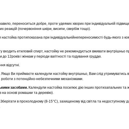
равило, переноситься добре, проте удеяких хворих при індивідуальній підвище
х реакцій (почервоніння шкіри, висипи, свербіж тощо).
 настойка протипоказана при індивідуальнійнепереносимості будь-якого з ко
ту входить етиловий спирт, настойку не рекомендується вживати внутрішньо 
м до 12років і жінкам у періоди вагітності та годування груддю.
ня відсутні.
.
Якщо Ви приймаєте календули настойку внутрішньо, Вам слід утримуватись в
 роботи з потенційно-небезпечними механізмами.
ськими засобами.
Календули настойка посилює дію інших протизапальних та ж
в на основі ромашки та деревію).
.
Зберігати в прохолодному (8-15°С), захищеному від світла та недоступному дл
.