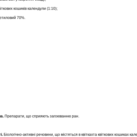
віткових кошиків календули (1:10);
 етиловий 70%.
па.
Препарати, що сприяють загоюванню ран.
і.
Біологічно-активні речовини, що містяться в квіткахта квіткових кошиках ка