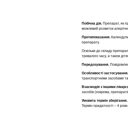
Побічна дія.
Препарат, як п
можливий розвиток алергічни
Протипоказання.
Календули
препарату.
Оскільки до складу препара
тривалого часу, а також дітя
Передозування.
Повідомлен
Особливості застосування
транспортними засобами та
Взаємодія з іншими лікар
засобів (зокрема, препараті
Умовита термін зберігання
Термін придатності – 4 роки