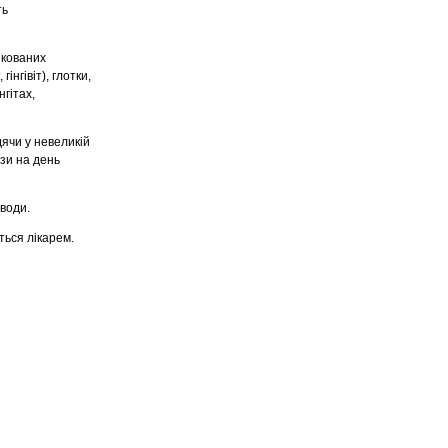
ть
ікованих
нгівіт), глотки,
нгітах,
ячи у невеликій
ази на день
води.
ться лікарем.