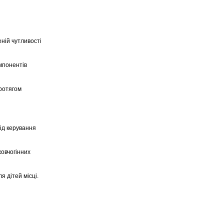
ній чутливості
мпонентів
протягом
ід керування
овчогінних
я дітей місці.