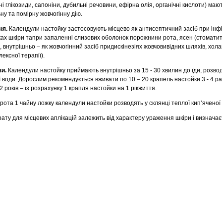
і глікозиди, сапоніни, дубильні речовини, ефірна олія, органічні кислоти) маю
у та помірну жовчогінну дію.
ня.
Календули настойку застосовують місцево як антисептичний засіб при інф
іках шкіри тапри запаленні слизових оболонок порожнини рота, ясен (стоматит, гі
), внутрішньо – як жовчогінний засіб придискінезіях жовчовивідних шляхів, хола
ексної терапії).
зи.
Календули настойку приймають внутрішньо за 15 - 30 хвилин до їди, розвод
ї води. Дорослим рекомендується вживати по 10 – 20 крапель настойки 3 - 4 р
2 років – із розрахунку 1 крапля настойки на 1 рікжиття.
ота 1 чайну ложку календули настойки розводять у склянці теплої кип’яченої 
ту для місцевих аплікацій залежить від характеру ураження шкіри і визначає