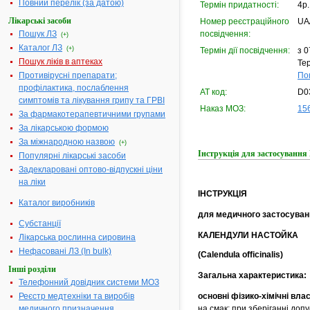
Повний перелік (за датою)
Термін придатності:
4р.
Лікарські засоби
Номер реєстраційного
UA
Пошук ЛЗ
посвідчення:
(+)
Каталог ЛЗ
(+)
Термін дії посвідчення:
з 0
Пошук ліків в аптеках
Тер
Противірусні препарати;
По
профілактика, послаблення
АТ код:
D0
симптомів та лікування грипу та ГРВІ
Наказ МОЗ:
156
За фармакотерапевтичними групами
За лікарською формою
За міжнародною назвою
(+)
Інструкція для застосув
Популярні лікарські засоби
Задекларовані оптово-відпускні ціни
на ліки
ІНСТРУКЦІЯ
Каталог виробників
для медичного застосуван
Субстанції
КАЛЕНДУЛИ НАСТОЙКА
Лікарська рослинна сировина
Нефасовані ЛЗ (In bulk)
(Calendula officinalis)
Інші розділи
Загальна характеристика:
Телефонний довідник системи МОЗ
основні фізико-хімічні влас
Реєстр медтехніки та виробів
на смак; при зберіганні доп
медичного призначення