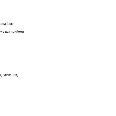
еред їдою.
бу в два прийоми
та, блювання,