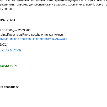
вротичні та реактивні депресивні стани; тривожно-депресивні стани з сомати
арженнями; тривожно-депресивні стани у хворих з хронічним алкоголізмом в п
стиненції
/4325/01/01
2.03.2006 до 22.03.2011
мін дії реєстраційного посвідчення закінчився.
шук даних про реєстрацію препарату КОАКСИЛ®
6AX14
 від 22.03.2006
ня КОАКСИЛ®
ня препарату