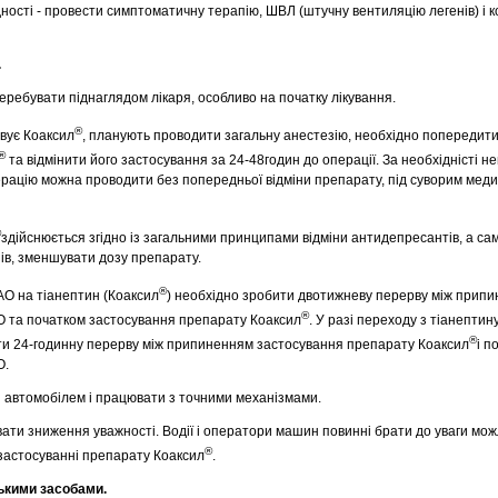
ності - провести симптоматичну терапію, ШВЛ (штучну вентиляцію легенів) і к
.
еребувати піднаглядом лікаря, особливо на початку лікування.
®
овує Коаксил
, планують проводити загальну анестезію, необхідно попередити
®
та відмінити його застосування за 24-48годин до операції. За необхідністі н
рацію можна проводити без попередньої відміни препарату, під суворим мед
®
здійснюється згідно із загальними принципами відміни антидепресантів, а са
нів, зменшувати дозу препарату.
®
МАО на тіанептин (Коаксил
) необхідно зробити двотижневу перерву між прип
®
АО та початком застосування препарату Коаксил
. У разі переходу з тіанептин
®
ти 24-годинну перерву між припиненням застосування препарату Коаксил
і п
О.
и автомобілем і працювати з точними механізмами.
вати зниження уважності.
Водії i оператори машин повиннi брати до уваги мож
®
застосуванні препарату Коаксил
.
ькими засобами.