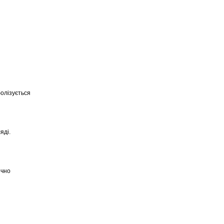
болiзується
яді.
ично