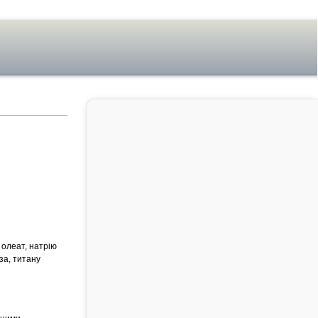
 олеат, натрію
за, титану