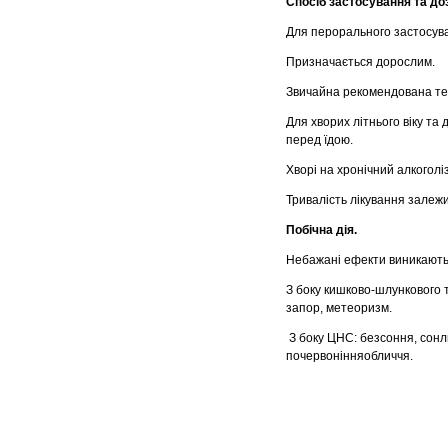
Спосіб застосування та до
Для перорального застосув
Призначається дорослим.
Звичайна рекомендована тера
Для хворих літнього віку та
перед їдою.
Хворі на хронічний алкоголі
Тривалість лікування залежи
Побічна дія.
Небажані ефекти виникають 
З боку кишково-шлункового тр
запор, метеоризм.
З боку ЦНС: безсоння, сонли
почервонiнняобличчя.