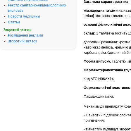
Загальна характеристика:
Реєстр санітарно-епідеміологічних
висновків
міжнародна та хімічна наз
амiно] гептанова кислота, на
Новости медицины
Статьи
основні фiзико-хiмiчнi вла
Зворотній зв'язок
склад:
1 таблетка містить 1
Розміщення реклами
Зворотній зв'язок
допоміжні речовини: крохмал
натріюкармелоза, кремнію ді
карбонат, віск бджолиний бі
Форма випуску.
Таблетки, в
Фармакотерапевтична гру
Код ATC N06AX14.
Фармакологiчнi властивост
Фармакодинаміка.
Механізм дії препарату Коа
- Тіанептин підвищує спонта
пригнічення;
- тіанептин підвищує зворо