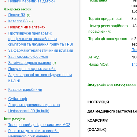
Показання:
Не
Повний перелік (за датою)
ск
Лікарські засоби
аб
Пошук ЛЗ
(+)
Термін придатності:
3р.
Каталог ЛЗ
(+)
Номер реєстраційного
UA
Пошук ліків в аптеках
посвідчення:
Противірусні препарати;
профілактика, послаблення
Термін дії посвідчення:
з 2
симптомів та лікування грипу та ГРВІ
Тер
По
За фармакотерапевтичними групами
За лікарською формою
АТ код:
N0
За міжнародною назвою
(+)
Наказ МОЗ:
141
Популярні лікарські засоби
Задекларовані оптово-відпускні ціни
на ліки
Інструкція для застосуван
Каталог виробників
Субстанції
ІНСТРУКЦІЯ
Лікарська рослинна сировина
Нефасовані ЛЗ (In bulk)
для медичного застосуван
Інші розділи
КОАКСИЛ®
Телефонний довідник системи МОЗ
(COAXIL®)
Реєстр медтехніки та виробів
медичного призначення