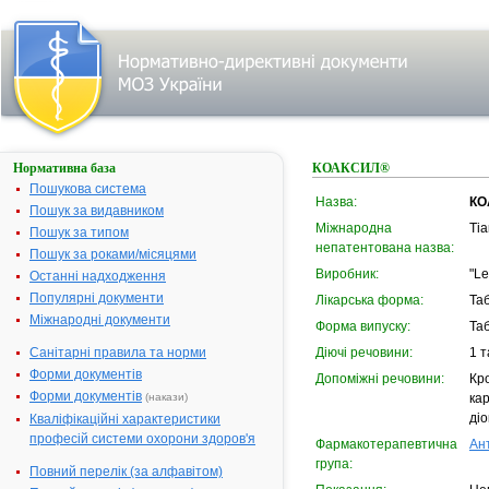
Нормативна база
КОАКСИЛ®
Пошукова система
Назва:
КО
Пошук за видавником
Міжнародна
Tia
Пошук за типом
непатентована назва:
Пошук за роками/місяцями
Виробник:
"Le
Останні надходження
Популярні документи
Лікарська форма:
Та
Міжнародні документи
Форма випуску:
Таб
Санітарні правила та норми
Діючі речовини:
1 т
Форми документів
Допоміжні речовини:
Кро
Форми документів
(накази)
кар
діо
Кваліфікаційні характеристики
професій системи охорони здоров'я
Фармакотерапевтична
Ан
група:
Повний перелік (за алфавітом)