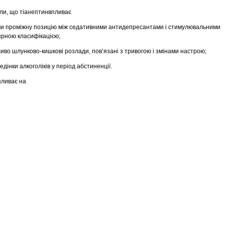
али, що тіанептинвпливає
ючи проміжну позицію між седативними антидепресантами i стимулювальними
рною класифікацією;
иво шлунково-кишкові розлади, пов’язані з тривогою i змінами настрою;
едінки алкоголіків у період абстиненції.
пливає на