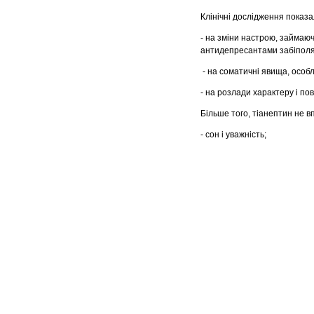
Клінічні дослідження показ
- на зміни настрою, займа
антидепресантами забiполя
- на соматичні явища, особл
- на розлади характеру i пов
Більше того, тіанептин не в
- сон i уважність;