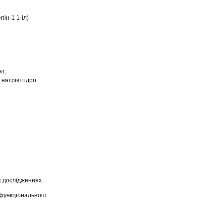
пiн-1 1-iл)
ат,
 натрію гідро
 дослідженнях.
 функціонального