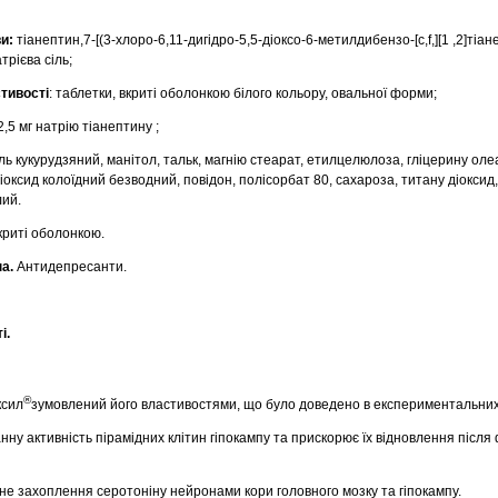
ви:
тiанептин,7-[(3-хлоро-6,11-дигiдро-5,5-дiоксо-6-метилдибензо-[с,f,][1 ,2]тiане
трiєва сiль;
стивості
: таблетки, вкритi оболонкою білого кольору, овальної форми;
2,5 мг натрію тіанептину ;
ь кукурудзяний, манiтол, тальк, магнiю стеарат, етилцелюлоза, гліцерину оле
оксид колоїдний безводний, повідон, полісорбат 80, сахароза, титану діоксид,
лий.
криті оболонкою.
па.
Антидепресанти.
i.
®
ксил
зумовлений його властивостями, що було доведено в експериментальних
нну активність пірамідних клітин гіпокампу та прискорює їх відновлення після
тне захоплення серотоніну нейронами кори головного мозку та гіпокампу.