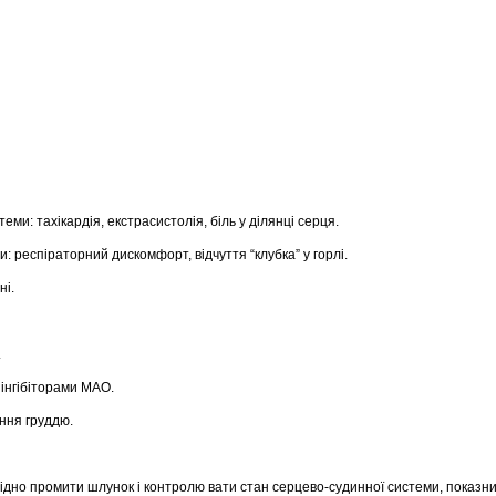
еми: тахікардія, екстрасистолія, бiль у дiлянцi серця.
и: респіраторний дискомфорт, відчуття “клубка” у горлі.
ні.
.
 інгібіторами МАО.
ання груддю.
ідно промити шлунок і контролю вати стан серцево-судинної системи, показн