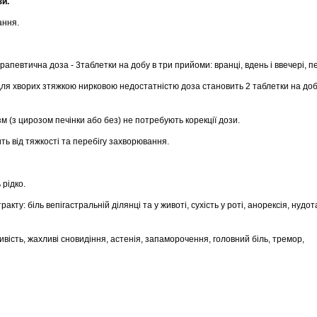
зи.
ання.
певтична доза - 3таблетки на добу в три прийоми: вранці, вдень і ввечері, п
 для хворих зтяжкою нирковою недостатністю доза становить 2 таблетки на до
зм (з цирозом печінки або без) не потребують корекції дози.
ть від тяжкості та перебігу захворювання.
рідко.
акту: біль вепігастральній ділянці та у животі, сухість у роті, анорексія, нудо
вiсть, жахливі сновидiння, астенія, запаморочення, головний біль, тремор,