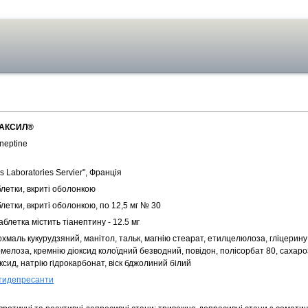
АКСИЛ®
neptine
s Laboratories Servier", Франція
блетки, вкриті оболонкою
летки, вкриті оболонкою, по 12,5 мг № 30
аблетка містить тіанептину - 12.5 мг
хмаль кукурудзяний, манiтол, тальк, магнiю стеарат, етилцелюлоза, гліцерину
мелоза, кремнію діоксид колоїдний безводний, повідон, полісорбат 80, сахаро
ксид, натрію гідрокарбонат, віск бджолиний білий
тидепресанти