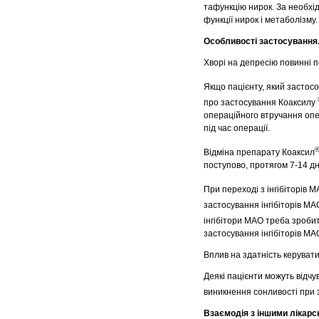
тафункцію нирок. За необхід
функції нирок і метаболізму.
Особливості застосування
Хворі на депресію повинні п
Якщо пацієнту, який застос
про застосування Коаксилу
операційного втручання опе
під час операції.
Відміна препарату Коаксил
поступово, протягом 7-14 д
При переході з інгібіторів 
застосування інгібіторів М
інгібітори МАО треба зроби
застосування інгібіторів МА
Вплив на здатність керуват
Деякі пацієнти можуть відчу
виникнення сонливості при 
Взаємодія з іншими лікарс