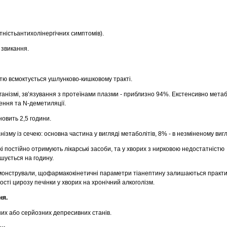
утністьантихолiнергiчних симптомiв).
 звикання.
тю всмоктується ушлунково-кишковому трактi.
ганізмі, зв’язування з протеїнами плазми - приблизно 94%. Екстенсивно мета
ення та N-деметиляцiї.
овить 2,5 години.
нізму із сечею: основна частина у вигляді метаболітів, 8% - в незміненому вигл
кі постійно отримують лікарські засоби, та у хворих з нирковою недостатністю
шується на годину.
емонстрували, щофармакокінетичні параметри тіанептину залишаються практ
сті цирозу печінки у хворих на хронічний алкоголізм.
ня.
них або серйозних депресивних станів.