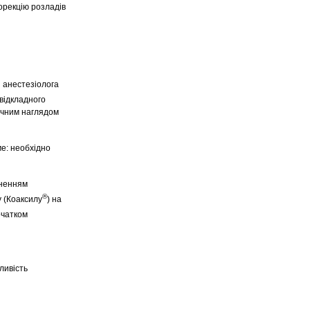
орекцію розладів
 анестезіолога
евідкладного
ичним наглядом
ме: необхідно
иненням
®
у (Коаксилу
) на
очатком
ливість