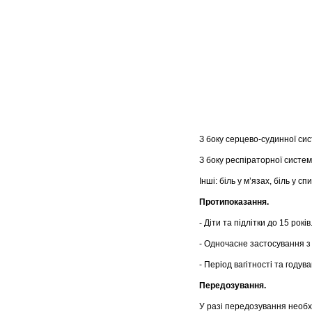
З боку серцево-судинної сист
З боку респіраторної систем
Інші: біль у м’язах, біль у спи
Протипоказання.
- Діти та підлітки до 15 років
- Одночасне застосування з
- Період вагітності та годув
Передозування.
У разі передозування необх