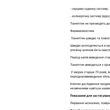
- серцево-судинну систему;
- холiнергiчну систему (відс
Тiанептин не призводить до
Фармакокінетика.
Тіанептин швидко та повніс
Швидко розподіляється в ор
упечінці шляхом бета-окисл
Період напів виведення стан
Тіанептин виводиться з орга
У хворих старше 70 років, я
періоднапiввиведення збіль
Клінічні дослідження прод
незміненими навітьза наявно
Показання для застосуван
Лікування незначних, помір