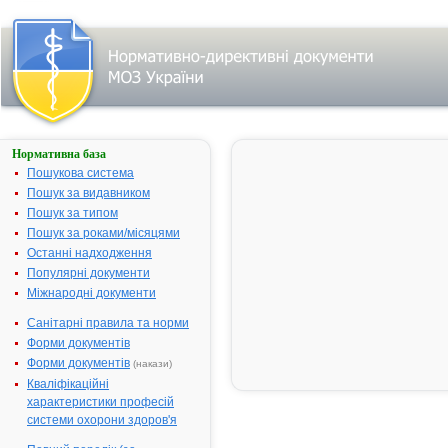
Нормативна база
ГОРДОКС
Пошукова система
Назва:
ГОРДОКС
Пошук за видавником
Міжнародна
Aprotinin
Пошук за типом
непатентована назва:
Пошук за роками/місяцями
Виробник:
"Richter Ged
Останні надходження
Ltd", Угорщи
Популярні документи
Міжнародні документи
Лікарська форма:
Розчин для і
Форма випуску:
Розчин для і
Санітарні правила та норми
10 мл (1000
Форми документів
КІОД) в амп
Форми документів
(накази)
25
Кваліфікаційні
Діючі речовини:
1 мл розчин
характеристики професій
містить апр
системи охорони здоров'я
- 10000 ОД