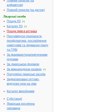
Повний перелік (за
пошуку за
алфавітом)
першою
Повний перелік (за датою)
літерою
назви:
Лікарські засоби
А
|
Пошук ЛЗ
(+)
Б
|
Каталог ЛЗ
(+)
В
|
Г
|
Пошук ліків в аптеках
Д
|
Е
|
Противірусні препарати;
Ж
|
профілактика, послаблення
З
|
І
|
симптомів та лікування грипу
Й
|
та ГРВІ
К
|
Л
|
За фармакотерапевтичними
М
|
групами
Н
|
О
|
За лікарською формою
П
|
Р
|
За міжнародною назвою
(+)
С
|
Популярні лікарські засоби
Т
|
У
|
Задекларовані оптово-
Ф
|
відпускні ціни на ліки
Х
|
Ц
|
Ч
|
Каталог виробників
Ш
|
Ю
|
Субстанції
Я
|
без
Лікарська рослинна
фільтру
сировина