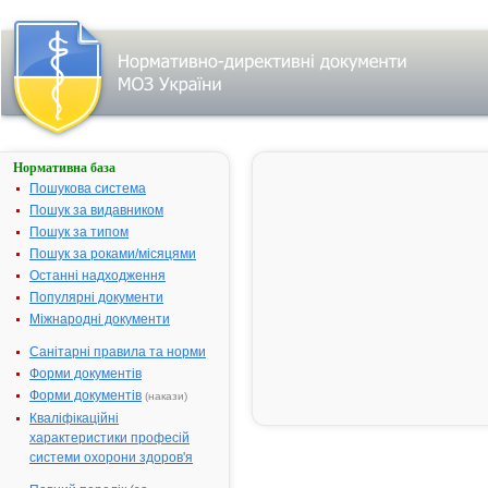
Нормативна база
Параметри
пошуку:
Пошукова система
Пошук за видавником
Всі фармакотерапевтичні
групи
Пошук за типом
Лікарські засоби, що
Пошук за роками/місяцями
діють переважно на
Останні надходження
центральну нервову
Популярні документи
систему
Міжнародні документи
Засоби для
Санітарні правила та норми
наркозу
Форми документів
Засоби для
інгаляційного
Форми документів
(накази)
наркозу
Кваліфікаційні
Знайдено:
13.
характеристики професій
системи охорони здоров'я
Фільтр
результатів