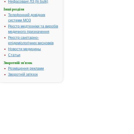
Нефасовані ЛЗ (In bulk)
Інші розділи
Результати
Телефонний довідник
пошуку:
системи МОЗ
АЗОТУ ЗАКИС -
Реєстр медтехніки та виробів
1.
інструкція
медичного призначення
Термін дії
Реєстр санітарно-
реєстраційного
посвідчення
епідеміологічних висновків
закінчився 07.07.2013
Новости медицины
р.
Виробник:
ТОВ
Статьи
"Стиролбіофарм" , м.
Горлівка, Донецька
Зворотній зв'язок
обл., Україна
Форма випуску:
Газ у
Розміщення реклами
металевих балонах
Зворотній зв'язок
під тиском 50 атм
Показання:
Інгаляційний наркоз
при хірургічних втру
чаннях,
гінекологічних
операціях; знеболю
вання пологів;
патологічні стани, що
супро воджуються
болями, які не
купіруються не
наркотичними
анальгетиками; тощо.
Фармакотерапевтична
група:
Засоби для
інгаляційного наркозу